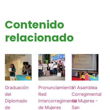
Contenido
relacionado
Graduación
Pronunciamiento
VI Asamblea
del
Red
Corregimental
Diplomado
Intercorregimental
de Mujeres -
de
de Mujeres
San