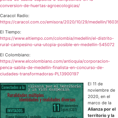
conversion-de-huertas-agroecologicas/
Caracol Radio:
https://caracol.com.co/emisora/2020/10/29/medellin/160
El Tiempo:
https://www.eltiempo.com/colombia/medellin/el-distrito-
rural-campesino-una-utopia-posible-en-medellin-545072
El Colombiano:
https://www.elcolombiano.com/antioquia/corporacion-
penca-sabila-de-medellin-finalista-en-concurso-de-
ciudades-transformadoras-PL13900197
El 11 de
noviembre de
2020, en el
marco de la
Alianza por el
territorio y la