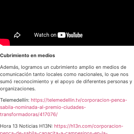
Cubrimiento en medios
Además, logramos un cubrimiento amplio en medios de
comunicación tanto locales como nacionales, lo que nos
sumó reconocimiento y el apoyo de diferentes personas y
organizaciones.
Telemedellín:
https://telemedellin.tv/corporacion-penca-
sabila-nominada-al-premio-ciudades-
transformadoras/417076/
Hora 13 Noticias H13N:
https://h13n.com/corporacion-
penca-de-sabila-capacita-a-campesinos-en-la-