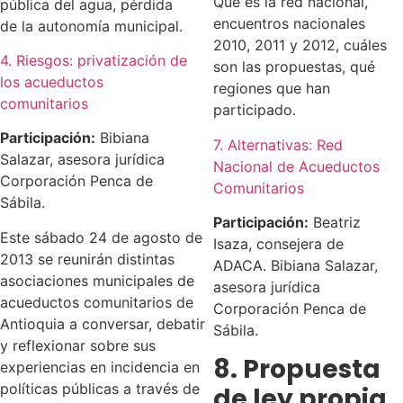
Qué es la red nacional,
pública del agua, pérdida
encuentros nacionales
de la autonomía municipal.
2010, 2011 y 2012, cuáles
4. Riesgos: privatización de
son las propuestas, qué
los acueductos
regiones que han
comunitarios
participado.
Participación:
Bibiana
7. Alternativas: Red
Salazar, asesora jurídica
Nacional de Acueductos
Corporación Penca de
Comunitarios
Sábila.
Participación:
Beatriz
Este sábado 24 de agosto de
Isaza, consejera de
2013 se reunirán distintas
ADACA. Bibiana Salazar,
asociaciones municipales de
asesora jurídica
acueductos comunitarios de
Corporación Penca de
Antioquia a conversar, debatir
Sábila.
y reflexionar sobre sus
8. Propuesta
experiencias en incidencia en
políticas públicas a través de
de ley propia