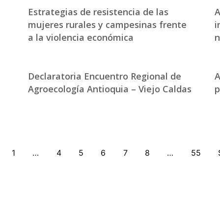
Estrategias de resistencia de las
A
mujeres rurales y campesinas frente
i
a la violencia económica
n
Declaratoria Encuentro Regional de
A
Agroecología Antioquia – Viejo Caldas
p
1
…
4
5
6
7
8
…
55